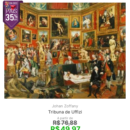
Johan Zoffany
Tribuna de Uffizi
A partir de
R$
76,88
R$
49,97