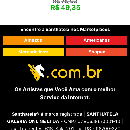
R$
75,93
R$
49,35
Encontre a Santhatela nos Marketplaces
Amazon
Americanas
Mercado livre
Shopee
Os Artistas que Você Ama com o melhor
Serviço da Internet.
Santhatela®
é marca registrada |
SANTHATELA
GALERIA ONLINE LTDA
- CNPJ 07.806.186/0001-10 |
Rua Tiradentes, 618, Sala 201, Ijuí, RS - 98700-220