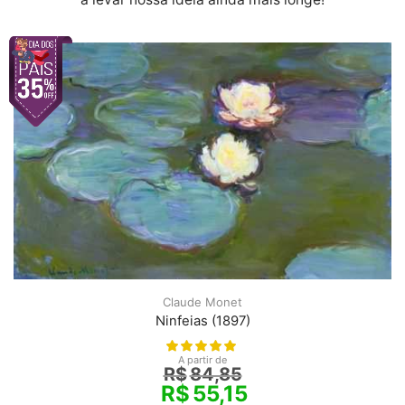
Claude Monet
Ninfeias (1897)
A partir de
R$
84,85
R$
55,15