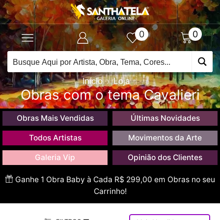
0
0
Início
Loja
Obras com o tema Cavalieri
Obras Mais Vendidas
Últimas Novidades
Todos Artistas
Movimentos da Arte
Galeria Vip
Opinião dos Clientes
Ganhe 1 Obra Baby à Cada R$ 299,00 em Obras no seu
Carrinho!