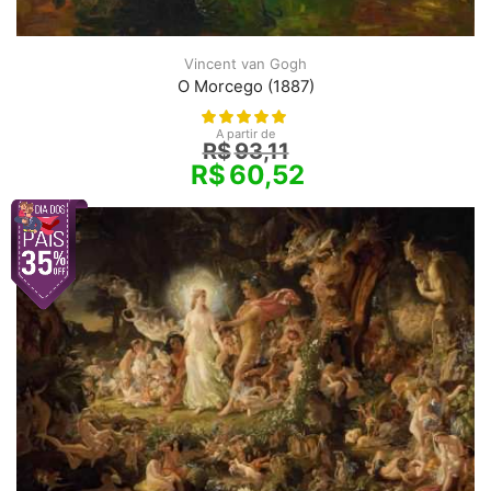
Vincent van Gogh
O Morcego (1887)
A partir de
R$
93,11
R$
60,52