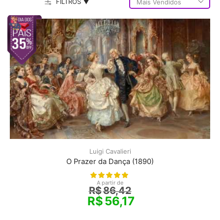
FILTROS ▼
Luigi Cavalieri
O Prazer da Dança (1890)
A partir de
R$
86,42
R$
56,17