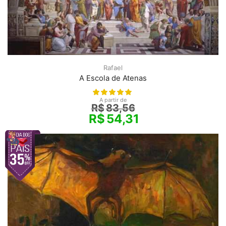
Rafael
A Escola de Atenas
A partir de
R$
83,56
R$
54,31