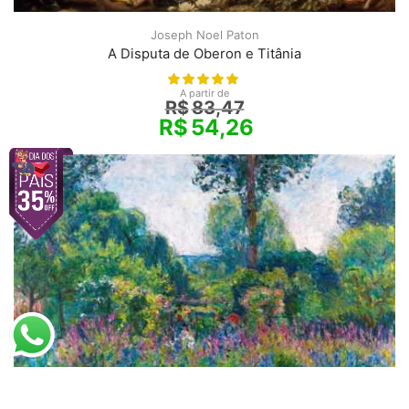
Joseph Noel Paton
A Disputa de Oberon e Titânia
A partir de
R$
83,47
R$
54,26