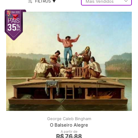
FILTROS ▼
George Caleb Bingham
O Balseiro Alegre
A partir de
R$
76,88