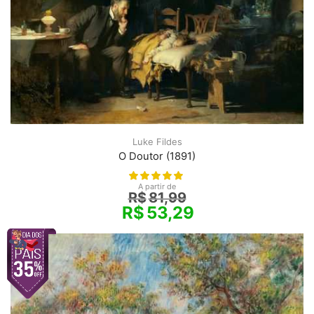
Luke Fildes
O Doutor (1891)
A partir de
R$
81,99
R$
53,29