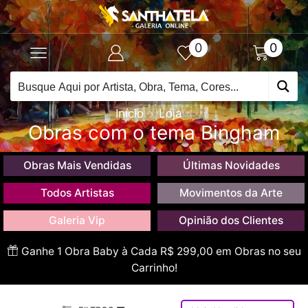
0
0
Início
Loja
Obras com o tema Bingham
Obras Mais Vendidas
Últimas Novidades
Todos Artistas
Movimentos da Arte
Galeria Vip
Opinião dos Clientes
Ganhe 1 Obra Baby à Cada R$ 299,00 em Obras no seu
Carrinho!