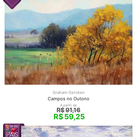
Graham Gercken
Campos no Outono
A partir de
R$
91,16
R$
59,25