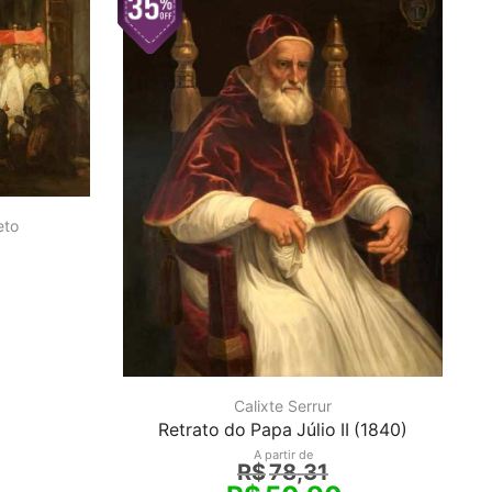
eto
)
Calixte Serrur
Retrato do Papa Júlio II (1840)
A partir de
R$
78,31