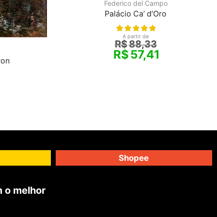
Federico del Campo
Palácio Ca’ d’Oro
A partir de
R$
88,33
R$
57,41
ron
Shopee
 o melhor