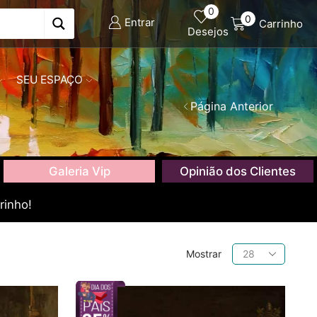
0
0
Entrar
Carrinho
Desejos
SEU ESPAÇO
Página Anterior
Galeria Vip
Opinião dos Clientes
rinho!
Produtos
Mostrar
por
página