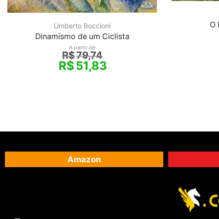
O 
Umberto Boccioni
Dinamismo de um Ciclista
A partir de
R$
79,74
R$
51,83
Amazon