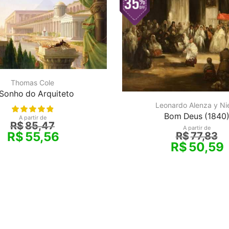
Thomas Cole
Sonho do Arquiteto
Leonardo Alenza y Ni
Bom Deus (1840
A partir de
R$
85,47
A partir de
R$
55,56
R$
77,83
R$
50,59