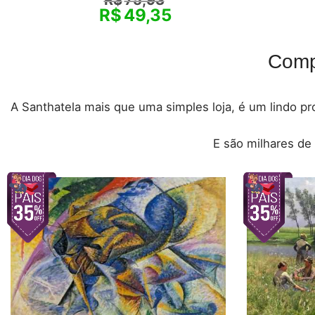
R$
75,93
R$
49,35
Comp
A Santhatela mais que uma simples loja, é um lindo pro
E são milhares de