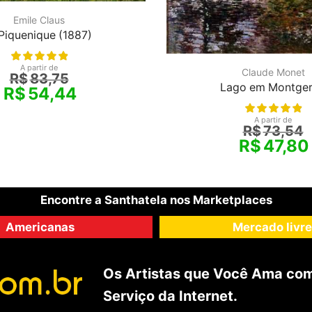
Emile Claus
Piquenique (1887)
A partir de
Claude Monet
R$
83,75
Lago em Montge
R$
54,44
A partir de
R$
73,54
R$
47,80
Encontre a Santhatela nos Marketplaces
Americanas
Mercado livre
Os Artistas que Você Ama com
Serviço da Internet.