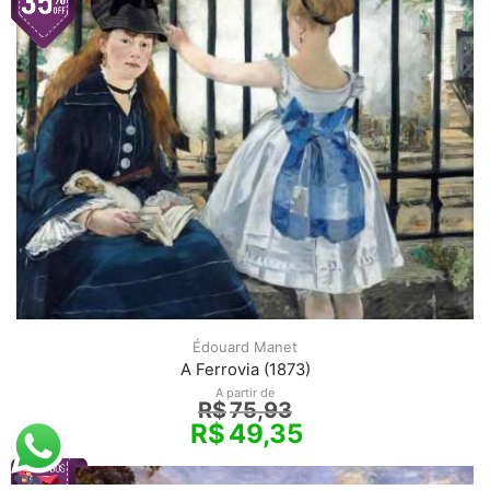
Édouard Manet
A Ferrovia (1873)
A partir de
R$
75,93
R$
49,35