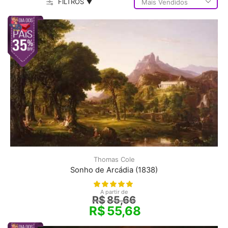
FILTROS ▼
Thomas Cole
Sonho de Arcádia (1838)
A partir de
R$
85,66
R$
55,68