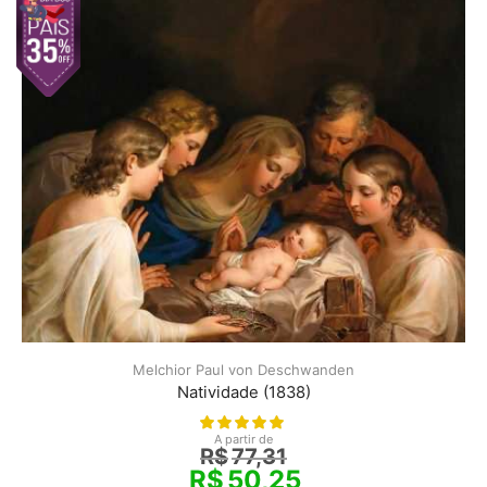
Melchior Paul von Deschwanden
Natividade (1838)
A partir de
R$
77,31
R$
50,25