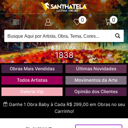
0
0
Início
Loja
1838
Obras Mais Vendidas
Últimas Novidades
Todos Artistas
Movimentos da Arte
Galeria Vip
Opinião dos Clientes
Ganhe 1 Obra Baby à Cada R$ 299,00 em Obras no seu
Carrinho!