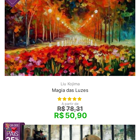
Liu Kojima
Magia das Luzes
A partir de
R$
78,31
R$
50,90