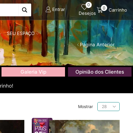
0
0
Entrar
Carrinho
Desejos
SEU ESPAÇO
Página Anterior
Galeria Vip
Opinião dos Clientes
rinho!
Produtos
Mostrar
por
página