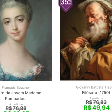
Giovanni Battista Tiep
François Boucher
Filósofo (1750)
ato da Jovem Madame
Pompadour
A partir de
R$
76,83
A partir de
R$
49,94
R$
76,88