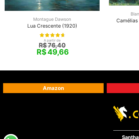
Bla
Montague Dawson
Camélias 
Lua Crescente (1920)
A partir de
R$
76,40
R$
49,66
Amazon
Santha