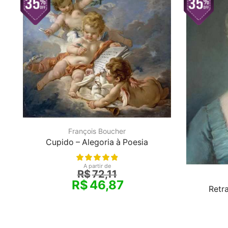
François Boucher
Cupido – Alegoria à Poesia
A partir de
R$
72,11
R$
46,87
Retr