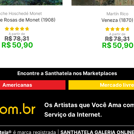
nche Hoschedé Monet
Martín Rico
e Rosas de Monet (1908)
Veneza (1870)
A partir de
A partir de
R$
78,31
R$
78,31
R$
50,90
R$
50,90
Encontre a Santhatela nos Marketplaces
Americanas
Mercado livre
Os Artistas que Você Ama com
Serviço da Internet.
tela®
é marca registrada |
SANTHATELA GALERIA ONLINE