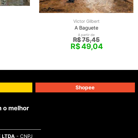
Victor Gilbert
A Baguete
A partir de
R$
75,45
R$
49,04
Shopee
 o melhor
 LTDA
- CNPJ