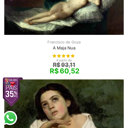
Francisco de Goya
A Maja Nua
A partir de
R$
93,11
R$
60,52