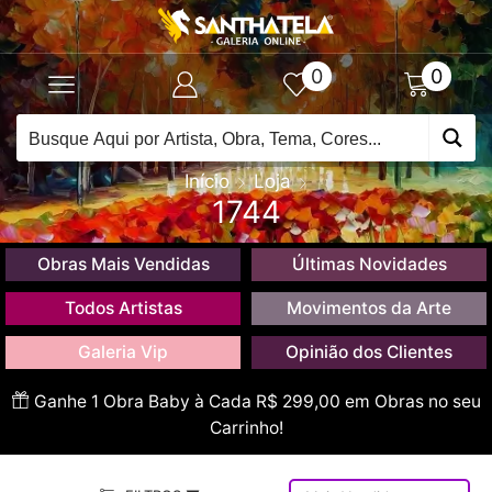
0
0
Início
Loja
1744
Obras Mais Vendidas
Últimas Novidades
Todos Artistas
Movimentos da Arte
Galeria Vip
Opinião dos Clientes
Ganhe 1 Obra Baby à Cada R$ 299,00 em Obras no seu
Carrinho!