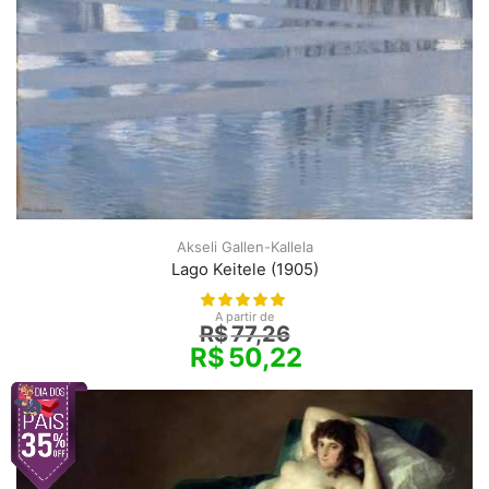
Akseli Gallen-Kallela
Lago Keitele (1905)
A partir de
R$
77,26
R$
50,22