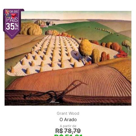
Grant Wood
O Arado
A partir de
R$
78,79