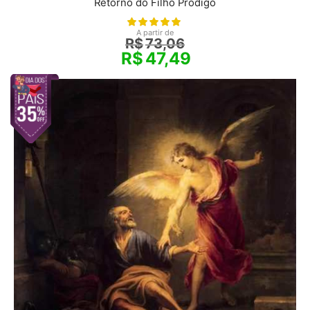
Retorno do Filho Pródigo
A partir de
R$
73,06
R$
47,49