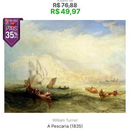
A partir de
R$
76,88
R$
49,97
William Turner
A Pescaria (1835)