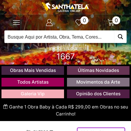
0
0
Início
Loja
1667
Obras Mais Vendidas
Últimas Novidades
Todos Artistas
Movimentos da Arte
Galeria Vip
Opinião dos Clientes
Ganhe 1 Obra Baby à Cada R$ 299,00 em Obras no seu
Carrinho!