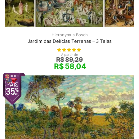
Hieronymus Bosch
Jardim das Delícias Terrenas – 3 Telas
A partir de
R$
89,29
R$
58,04