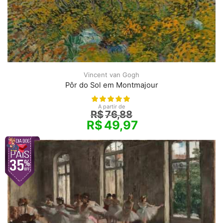
Vincent van Gogh
Pôr do Sol em Montmajour
A partir de
R$
76,88
R$
49,97