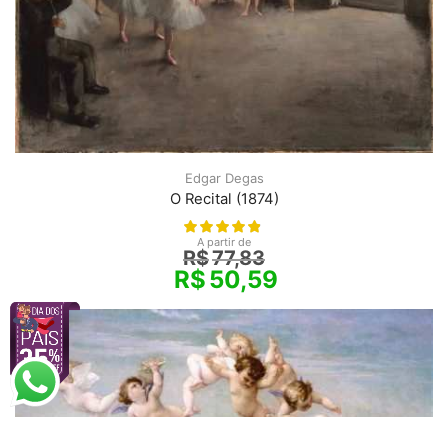
Edgar Degas
O Recital (1874)
A partir de
R$
77,83
R$
50,59