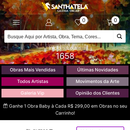
0
0
Início
Loja
1658
Obras Mais Vendidas
Últimas Novidades
Todos Artistas
Movimentos da Arte
Galeria Vip
Opinião dos Clientes
Ganhe 1 Obra Baby à Cada R$ 299,00 em Obras no seu
Carrinho!