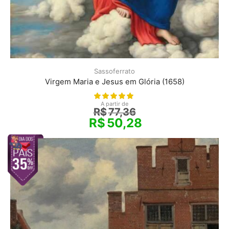
Sassoferrato
Virgem Maria e Jesus em Glória (1658)
A partir de
R$
77,36
R$
50,28