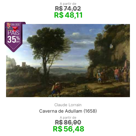
A partir de
R$
74,02
R$
48,11
Claude Lorrain
Caverna de Adullam (1658)
A partir de
R$
86,90
R$
56,48