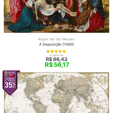
Rogier van der Weyden
A Deposição (1490)
A partir de
R$
86,42
R$
56,17