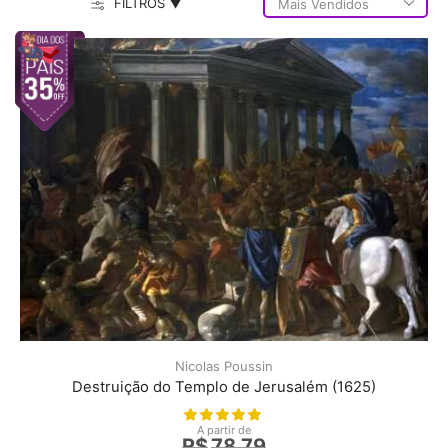
FILTROS ▼
Nicolas Poussin
Destruição do Templo de Jerusalém (1625)
A partir de
R$
78,79