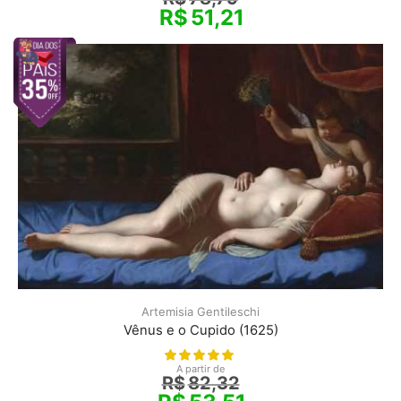
R$
51,21
Artemisia Gentileschi
Vênus e o Cupido (1625)
A partir de
R$
82,32