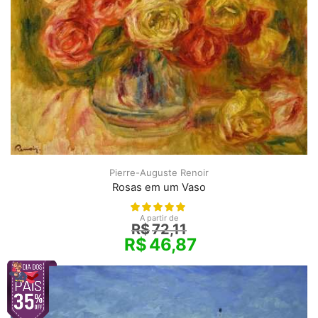
Pierre-Auguste Renoir
Rosas em um Vaso
A partir de
R$
72,11
R$
46,87