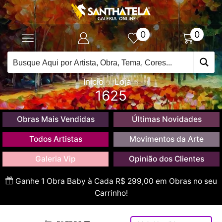
0
0
Início
Loja
1625
Obras Mais Vendidas
Últimas Novidades
Todos Artistas
Movimentos da Arte
Galeria Vip
Opinião dos Clientes
Ganhe 1 Obra Baby à Cada R$ 299,00 em Obras no seu
Carrinho!