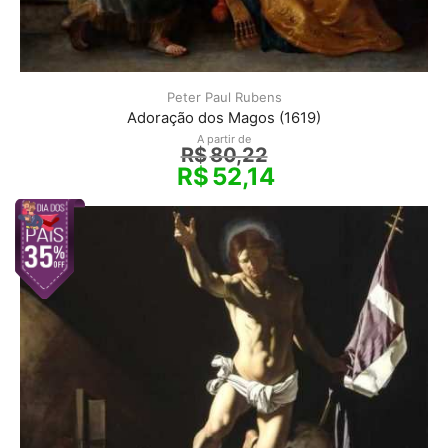
Peter Paul Rubens
Adoração dos Magos (1619)
A partir de
R$
80,22
R$
52,14