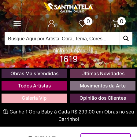
0
0
Início
Loja
1619
Obras Mais Vendidas
Últimas Novidades
Todos Artistas
Movimentos da Arte
Galeria Vip
Opinião dos Clientes
Ganhe 1 Obra Baby à Cada R$ 299,00 em Obras no seu
Carrinho!