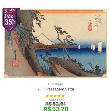
Hiroshige
Yui – Passagem Satta
A partir de
R$
82,61
R$
53,70