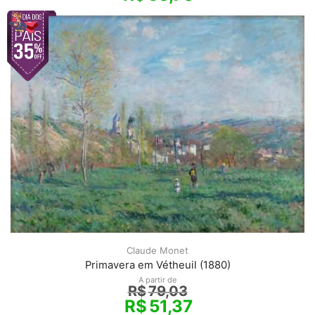
Claude Monet
Primavera em Vétheuil (1880)
A partir de
R$
79,03
R$
51,37