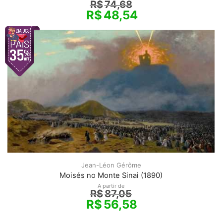
R$
74,68
R$
48,54
Jean-Léon Gérôme
Moisés no Monte Sinai (1890)
A partir de
R$
87,05
R$
56,58