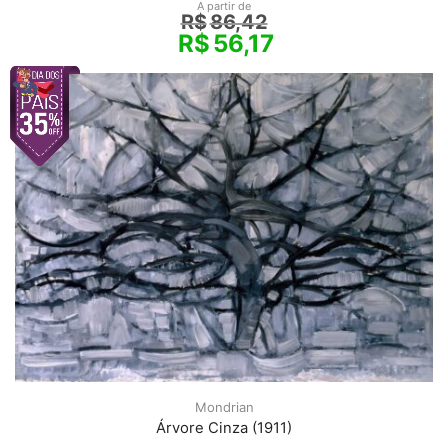
A partir de
R$
86,42
R$
56,17
Mondrian
Árvore Cinza (1911)