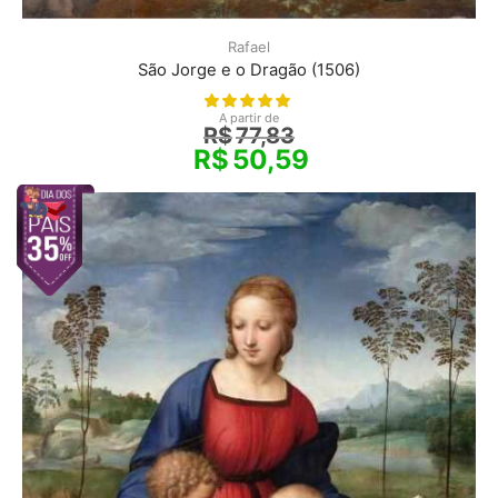
Rafael
São Jorge e o Dragão (1506)
A partir de
R$
77,83
R$
50,59