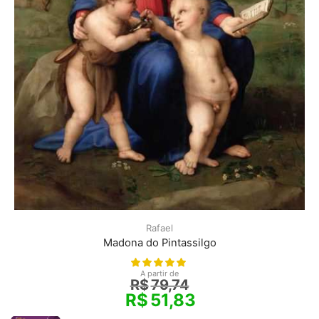
Rafael
Madona do Pintassilgo
A partir de
R$
79,74
R$
51,83