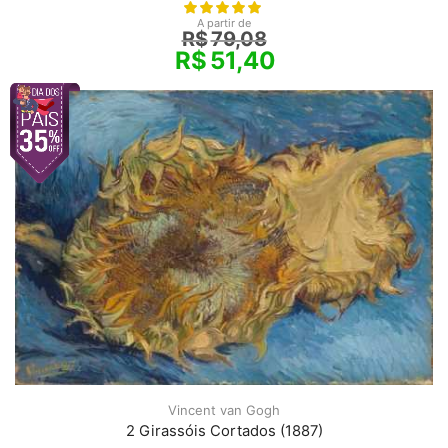
A partir de
R$
79,08
R$
51,40
Vincent van Gogh
2 Girassóis Cortados (1887)