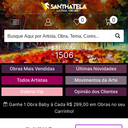
0
0
Início
Loja
1506
Obras Mais Vendidas
Últimas Novidades
Todos Artistas
Movimentos da Arte
Galeria Vip
Opinião dos Clientes
Ganhe 1 Obra Baby à Cada R$ 299,00 em Obras no seu
Carrinho!