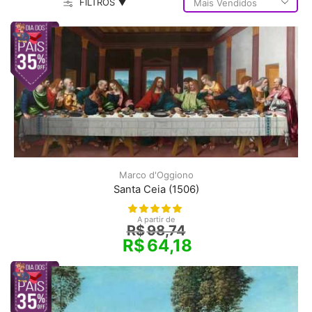
FILTROS ▼
Marco d'Oggiono
Santa Ceia (1506)
A partir de
R$
98,74
R$
64,18