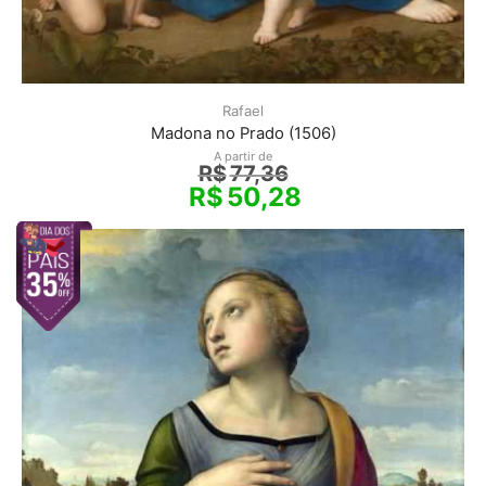
Rafael
Madona no Prado (1506)
A partir de
R$
77,36
R$
50,28