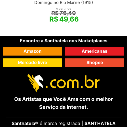
Domingo no Rio Marne (1915)
A partir de
R$
76,40
R$
49,66
Encontre a Santhatela nos Marketplaces
Amazon
Americanas
Mercado livre
Shopee
Os Artistas que Você Ama com o melhor
Serviço da Internet.
Santhatela®
é marca registrada |
SANTHATELA