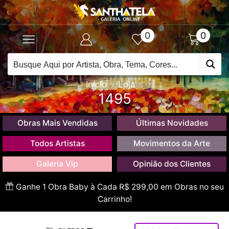
0
0
Início
Loja
1495
Obras Mais Vendidas
Últimas Novidades
Todos Artistas
Movimentos da Arte
Galeria Vip
Opinião dos Clientes
Ganhe 1 Obra Baby à Cada R$ 299,00 em Obras no seu
Carrinho!