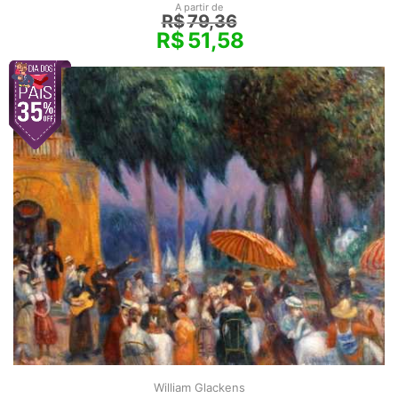
A partir de
R$
79,36
R$
51,58
William Glackens