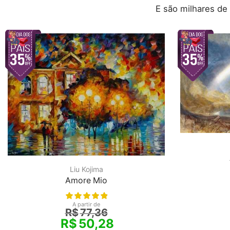
E são milhares de
Liu Kojima
Amore Mio
A partir de
R$
77,36
R$
50,28