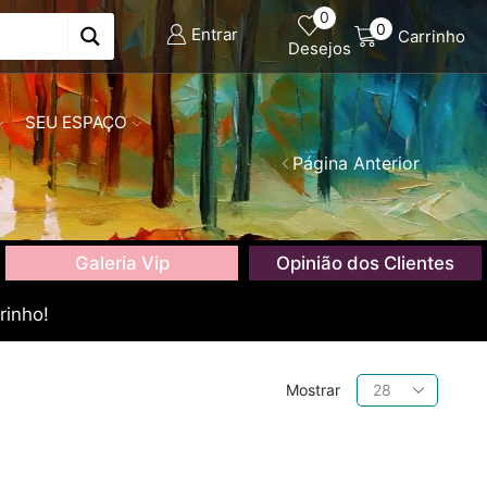
0
0
Entrar
Carrinho
Desejos
SEU ESPAÇO
Página Anterior
Galeria Vip
Opinião dos Clientes
rinho!
Produtos
Mostrar
por
página