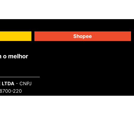
Shopee
 o melhor
 LTDA
- CNPJ
 98700-220
SAIBA MAIS
Sobre o Projeto