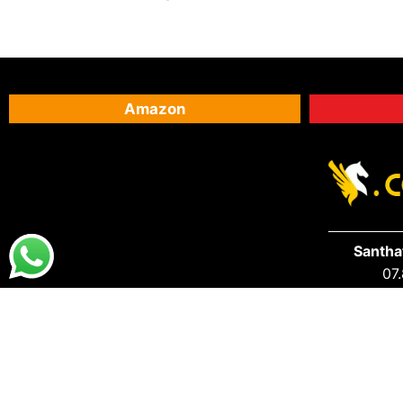
Amazon
Santha
07.
DESTAQUES
PRA VOCÊ
Destaques da Santhatela
Acesse s