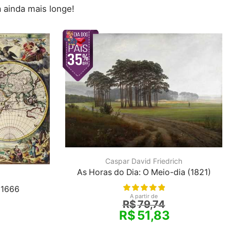
 ainda mais longe!
Caspar David Friedrich
As Horas do Dia: O Meio-dia (1821)
 1666
A partir de
R$
79,74
R$
51,83