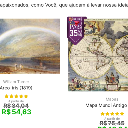
 apaixonados, como Você, que ajudam à levar nossa ideia
William Turner
Arco-iris (1819)
Mapas
A partir de
R$
84,04
Mapa Mundi Antigo
R$
54,63
A partir de
R$
75,45