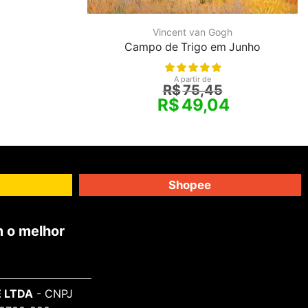
Vincent van Gogh
Campo de Trigo em Junho
A partir de
R$
75,45
R$
49,04
Shopee
 o melhor
 LTDA
- CNPJ