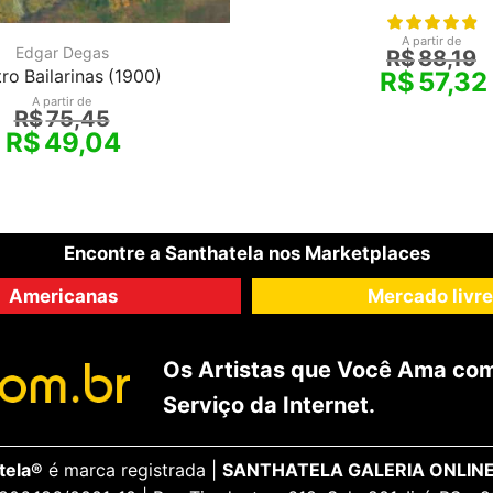
A partir de
Edgar Degas
R$
88,19
ro Bailarinas (1900)
R$
57,32
A partir de
R$
75,45
R$
49,04
Encontre a Santhatela nos Marketplaces
Americanas
Mercado livre
Os Artistas que Você Ama com
Serviço da Internet.
tela®
é marca registrada |
SANTHATELA GALERIA ONLINE