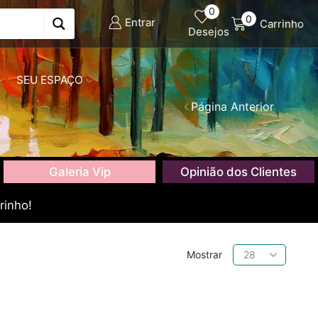
0
0
Entrar
Carrinho
Desejos
SEU ESPAÇO
Página Anterior
Galeria Vip
Opinião dos Clientes
rinho!
Produtos
Mostrar
por
página