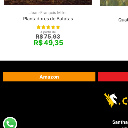
Jean-François Millet
Plantadores de Batatas
Quat
A partir de
R$
75,93
R$
49,35
Amazon
Santha