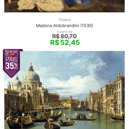
Ticiano
Madona Aldobrandini (1530)
A partir de
R$
80,70
R$
52,45