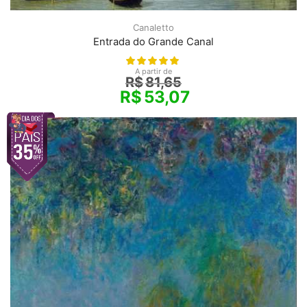
Canaletto
Entrada do Grande Canal
A partir de
R$
81,65
R$
53,07