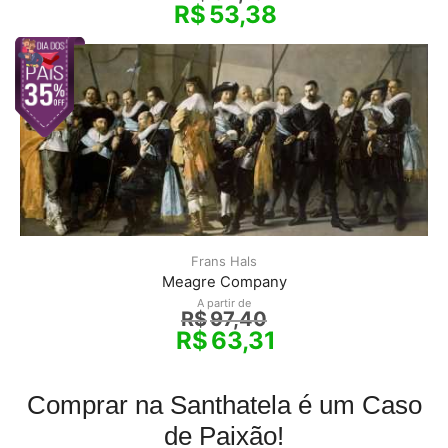
R$
53,38
Frans Hals
Meagre Company
A partir de
R$
97,40
R$
63,31
Comprar na Santhatela é um Caso
de Paixão!