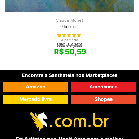
Claude Monet
Glicínias
A partir de
R$
77,83
R$
50,59
Encontre a Santhatela nos Marketplaces
Amazon
Americanas
Mercado livre
Shopee