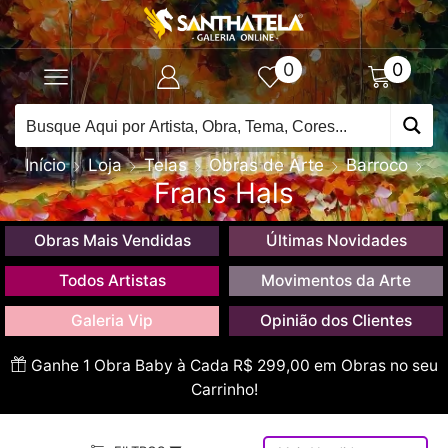
0
0
Início
Loja
Telas
Obras de Arte
Barroco
Frans Hals
Obras Mais Vendidas
Últimas Novidades
Todos Artistas
Movimentos da Arte
Galeria Vip
Opinião dos Clientes
Ganhe 1 Obra Baby à Cada R$ 299,00 em Obras no seu
Carrinho!