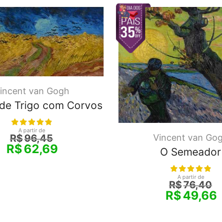
incent van Gogh
de Trigo com Corvos
A partir de
Vincent van Go
R$
96,45
R$
62,69
O Semeador
A partir de
R$
76,40
R$
49,66