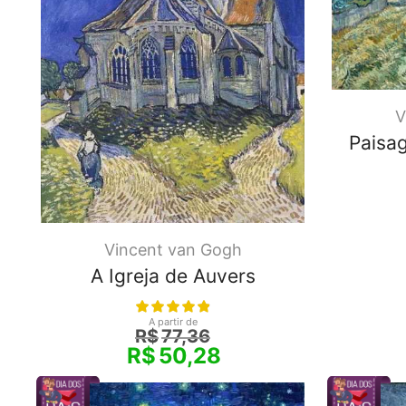
V
Paisa
Vincent van Gogh
A Igreja de Auvers
A partir de
R$
77,36
R$
50,28