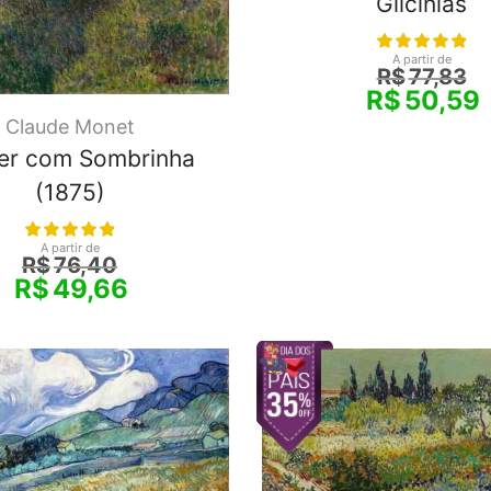
Glicínias
A partir de
R$
77,83
R$
50,59
Claude Monet
er com Sombrinha
(1875)
A partir de
R$
76,40
R$
49,66