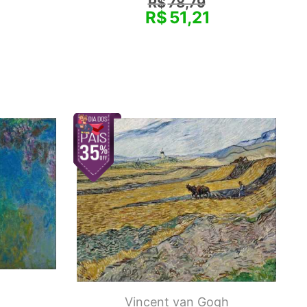
R$
78,79
R$
51,21
Vincent van Gogh