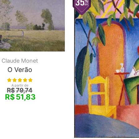
Claude Monet
O Verão
A partir de
R$
79,74
R$
51,83