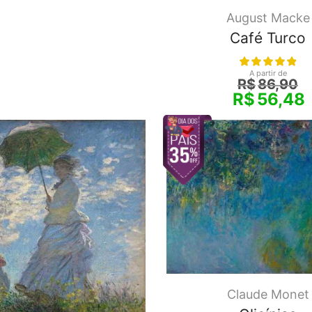
August Macke
Café Turco
A partir de
R$
86,90
R$
56,48
Claude Monet