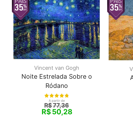
Vincent van Gogh
V
Noite Estrelada Sobre o
Ródano
A partir de
R$
77,36
R$
50,28