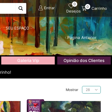
0
0
Entrar
Carrinho
Desejos
SEU ESPAÇO
Página Anterior
Galeria Vip
Opinião dos Clientes
rinho!
Produtos
Mostrar
por
página