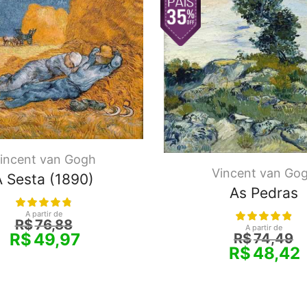
incent van Gogh
Vincent van Go
A Sesta (1890)
As Pedras
A partir de
R$
76,88
A partir de
R$
49,97
R$
74,49
R$
48,42