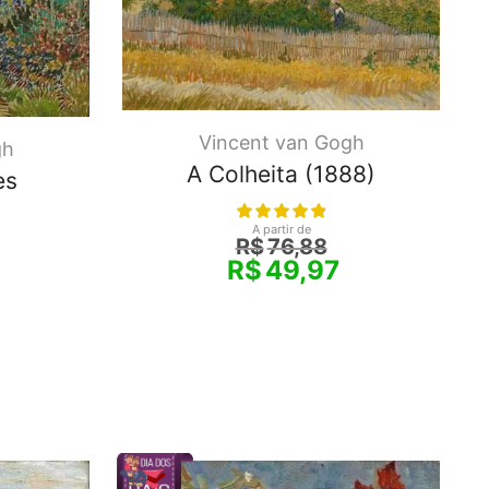
Vincent van Gogh
gh
A Colheita (1888)
es
A partir de
R$
76,88
R$
49,97