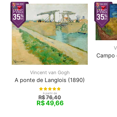
V
Campo 
Vincent van Gogh
A ponte de Langlois (1890)
A partir de
R$
76,40
R$
49,66