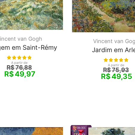
incent van Gogh
Vincent van Go
gem em Saint-Rémy
Jardim em Arl
A partir de
A partir de
R$
76,88
R$
75,93
R$
49,97
R$
49,35