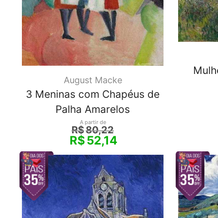
Mulh
August Macke
3 Meninas com Chapéus de
Palha Amarelos
A partir de
R$
80,22
R$
52,14