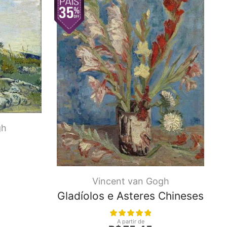
gh
Vincent van Gogh
Gladíolos e Asteres Chineses
A partir de