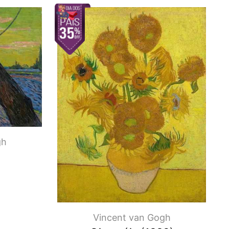
gh
Vincent van Gogh