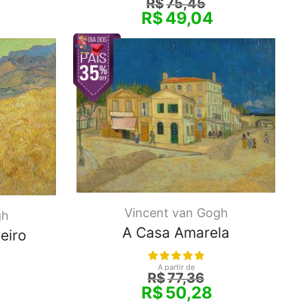
R$
75,45
R$
49,04
Vincent van Gogh
gh
A Casa Amarela
eiro
A partir de
R$
77,36
R$
50,28