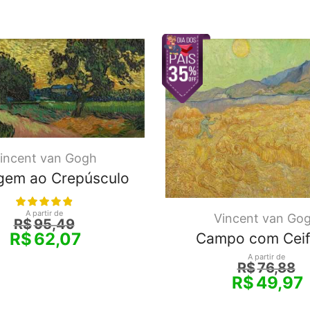
incent van Gogh
gem ao Crepúsculo
A partir de
Vincent van Go
R$
95,49
R$
62,07
Campo com Ceif
A partir de
R$
76,88
R$
49,97