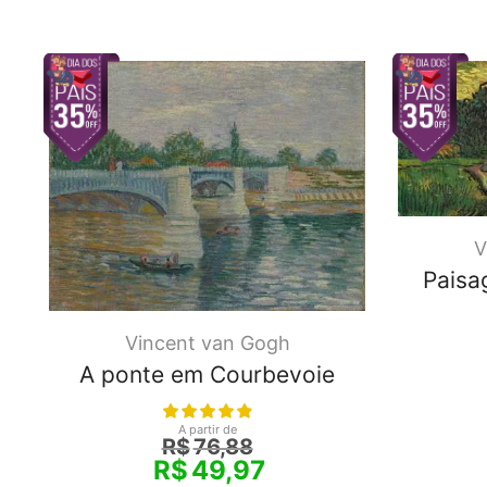
V
Paisa
Vincent van Gogh
A ponte em Courbevoie
A partir de
R$
76,88
R$
49,97