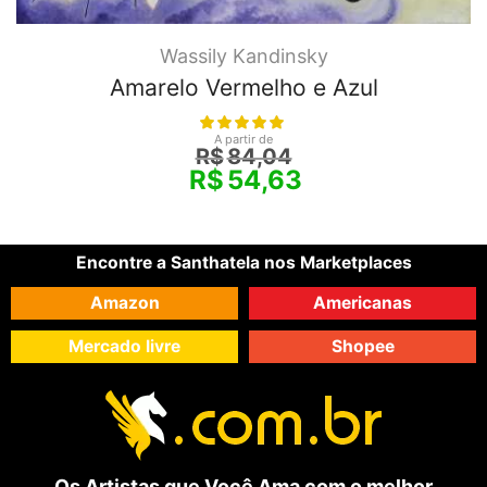
Wassily Kandinsky
Amarelo Vermelho e Azul
A partir de
R$
84,04
R$
54,63
Encontre a Santhatela nos Marketplaces
Amazon
Americanas
Mercado livre
Shopee
Os Artistas que Você Ama com o melhor