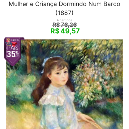
Mulher e Criança Dormindo Num Barco
(1887)
A partir de
R$
76,26
R$
49,57