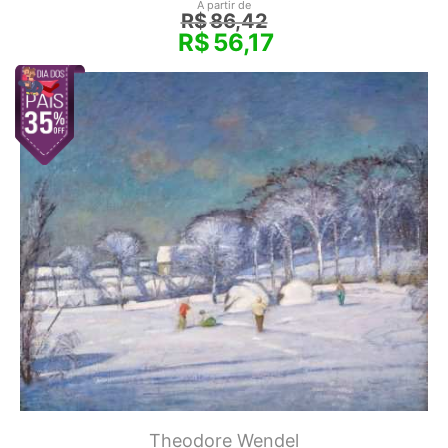
A partir de
R$
86,42
R$
56,17
Theodore Wendel