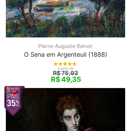
Pierre-Auguste Renoir
O Sena em Argenteuil (1888)
A partir de
R$
75,93
R$
49,35