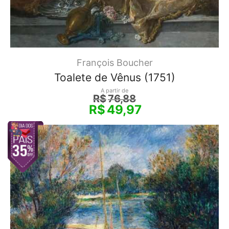
François Boucher
Toalete de Vênus (1751)
A partir de
R$
76,88
R$
49,97