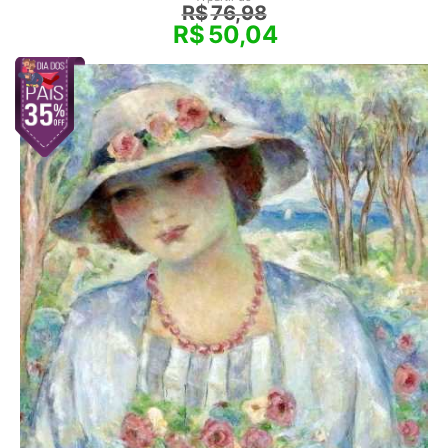
R$
76,98
R$
50,04