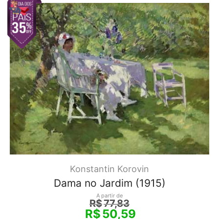
Konstantin Korovin
Dama no Jardim (1915)
A partir de
R$
77,83
R$
50,59