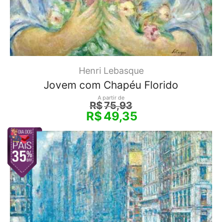
Henri Lebasque
Jovem com Chapéu Florido
A partir de
R$
75,93
R$
49,35