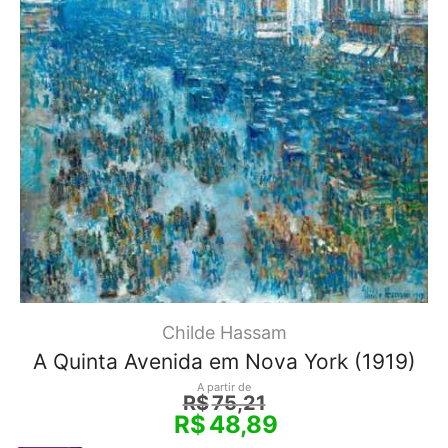
Childe Hassam
A Quinta Avenida em Nova York (1919)
A partir de
R$
75,21
R$
48,89