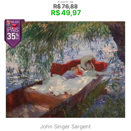
A partir de
R$
76,88
R$
49,97
John Singer Sargent