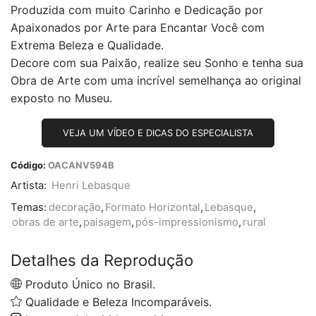
Produzida com muito Carinho e Dedicação por
Apaixonados por Arte para Encantar Você com
Extrema Beleza e Qualidade.
Decore com sua Paixão, realize seu Sonho e tenha sua
Obra de Arte com uma incrível semelhança ao original
exposto no Museu.
VEJA UM VÍDEO E DICAS DO ESPECIALISTA
Código:
OACANV594B
Artista:
Henri Lebasque
Temas:
decoração
,
Formato Horizontal
,
Lebasque
,
obras de arte
,
paisagem
,
pós-impressionismo
,
rural
Detalhes da Reprodução
Produto Único no Brasil.
Qualidade e Beleza Incomparáveis.