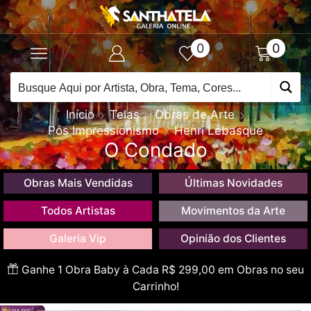
0
0
Início
Telas
Obras de Arte
Pós Impressionismo
Henri Lebasque
O Condado
Obras Mais Vendidas
Últimas Novidades
Todos Artistas
Movimentos da Arte
Galeria Vip
Opinião dos Clientes
Ganhe 1 Obra Baby à Cada R$ 299,00 em Obras no seu
Carrinho!