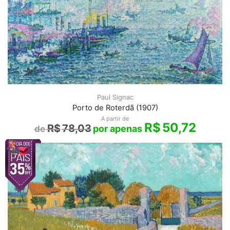
Paul Signac
Porto de Roterdã (1907)
A partir de
R$
50,72
R$
78,03