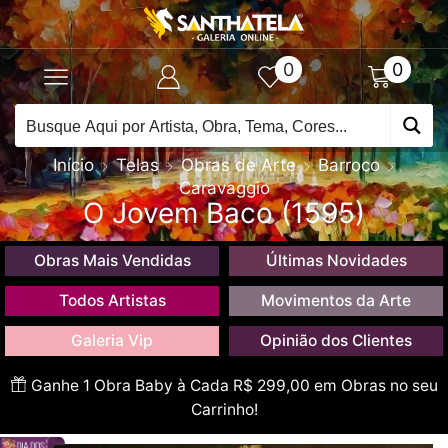
0
0
Início
Telas
Obras de Arte
Barroco
Caravaggio
O Jovem Baco (1595)
Obras Mais Vendidas
Últimas Novidades
Todos Artistas
Movimentos da Arte
Galeria Vip
Opinião dos Clientes
Ganhe 1 Obra Baby à Cada R$ 299,00 em Obras no seu
Carrinho!