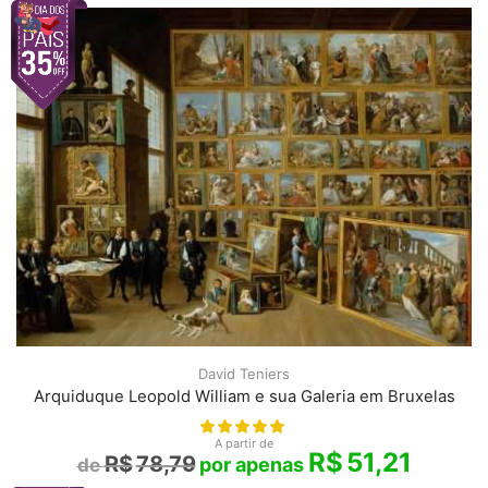
David Teniers
Arquiduque Leopold William e sua Galeria em Bruxelas
A partir de
R$
51,21
R$
78,79