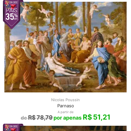
Nicolas Poussin
Parnaso
A partir de
R$
51,21
R$
78,79