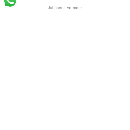
Johannes Vermeer
Menina com Flauta (1675)
A partir de
R$
47,74
R$
73,44