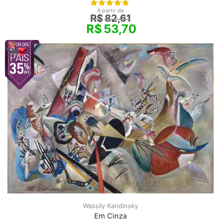
A partir de
R$
82,61
R$
53,70
Wassily Kandinsky
Em Cinza