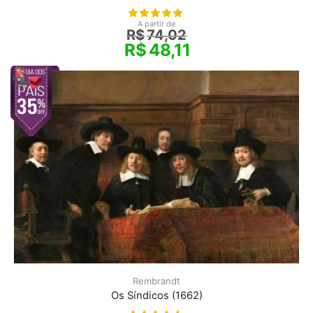
A partir de
R$
74,02
R$
48,11
Rembrandt
Os Síndicos (1662)