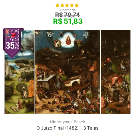
A partir de
R$
79,74
R$
51,83
Hieronymus Bosch
O Juízo Final (1482) – 3 Telas