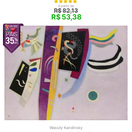
A partir de
R$
82,13
R$
53,38
Wassily Kandinsky