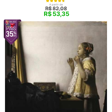
A partir de
R$
82,08
R$
53,35