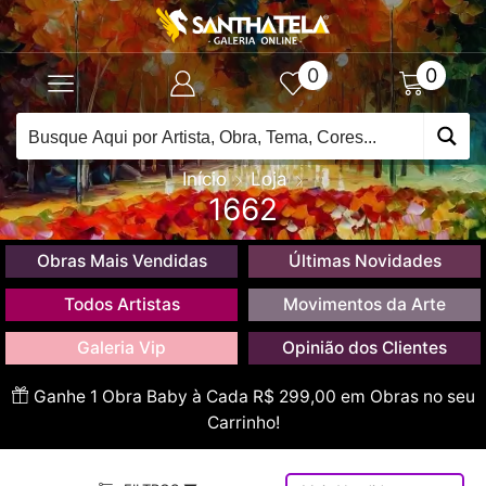
0
0
Início
Loja
1662
Obras Mais Vendidas
Últimas Novidades
Todos Artistas
Movimentos da Arte
Galeria Vip
Opinião dos Clientes
Ganhe 1 Obra Baby à Cada R$ 299,00 em Obras no seu
Carrinho!