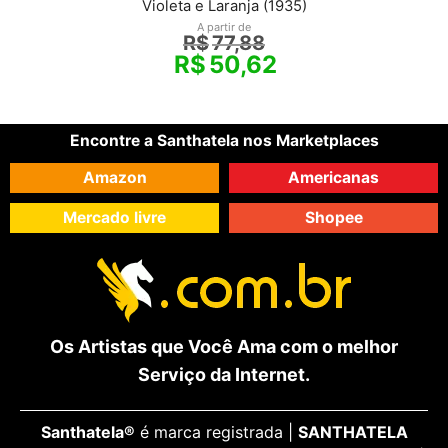
Violeta e Laranja (1935)
A partir de
R$
77,88
R$
50,62
Encontre a Santhatela nos Marketplaces
Amazon
Americanas
Mercado livre
Shopee
Os Artistas que Você Ama com o melhor
Serviço da Internet.
Santhatela®
é marca registrada |
SANTHATELA